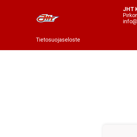
JHT K
Pirko
info@j
Tietosuojaseloste