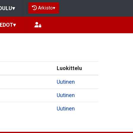
Arkisto
▾
OULU
▾
IEDOT
▾
Luokittelu
Uutinen
Uutinen
Uutinen