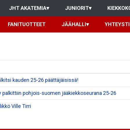
JHT AKATEMIA
▾
JUNIORIT
▾
KIEKKOK
FANITUOTTEET
JÄÄHALLI
▾
YHTEYST
lkitsi kauden 25-26 päättäjäisissä!
y palkittiin pohjois-suomen jääkiekkoseurana 25-26
kö Ville Tirri