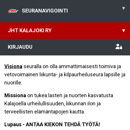
▾
SEURANAVIGOINTI
JHT KALAJOKI RY
▾
KIRJAUDU
Visiona
seuralla on olla ammattimaisesti toimiva ja
vetovoimainen liikunta- ja kilpaurheiluseura lapsille ja
nuorille.
Missiona
on tukea lasten ja nuorten kasvatusta
Kalajoella urheilullisuuden, liikunnan ilon ja
terveellisten elämäntapojen kautta.
Lupaus -
ANTAA KIEKON TEHDÄ TYÖTÄ!