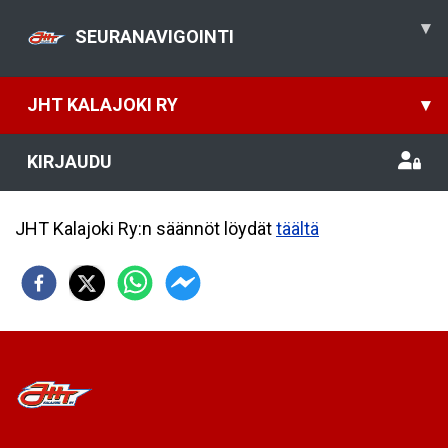
▾
SEURANAVIGOINTI
JHT KALAJOKI RY
▾
KIRJAUDU
JHT Kalajoki Ry:n säännöt löydät
täältä