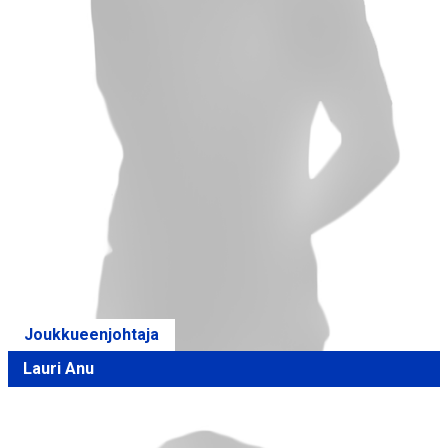
Joukkueenjohtaja
Lauri Anu