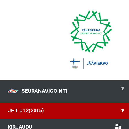
▾
SEURANAVIGOINTI
JHT U12(2015)
▾
KIRJAUDU