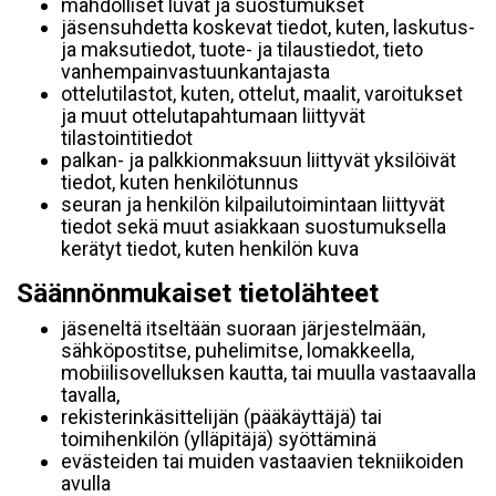
mahdolliset luvat ja suostumukset
jäsensuhdetta koskevat tiedot, kuten, laskutus-
ja maksutiedot, tuote- ja tilaustiedot, tieto
vanhempainvastuunkantajasta
ottelutilastot, kuten, ottelut, maalit, varoitukset
ja muut ottelutapahtumaan liittyvät
tilastointitiedot
palkan- ja palkkionmaksuun liittyvät yksilöivät
tiedot, kuten henkilötunnus
seuran ja henkilön kilpailutoimintaan liittyvät
tiedot sekä muut asiakkaan suostumuksella
kerätyt tiedot, kuten henkilön kuva
Säännönmukaiset tietolähteet
jäseneltä itseltään suoraan järjestelmään,
sähköpostitse, puhelimitse, lomakkeella,
mobiilisovelluksen kautta, tai muulla vastaavalla
tavalla,
rekisterinkäsittelijän (pääkäyttäjä) tai
toimihenkilön (ylläpitäjä) syöttäminä
evästeiden tai muiden vastaavien tekniikoiden
avulla