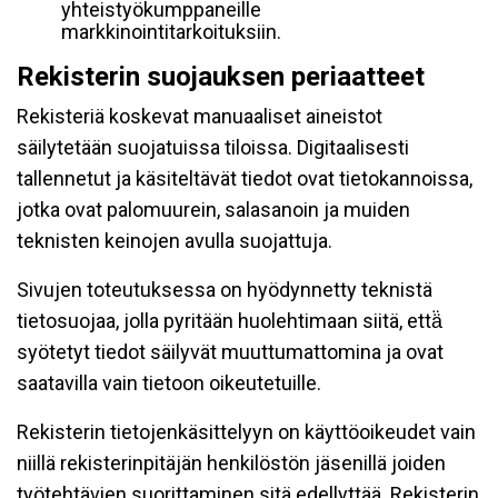
yhteistyökumppaneille
markkinointitarkoituksiin.
Rekisterin suojauksen periaatteet
Rekisteriä koskevat manuaaliset aineistot
säilytetään suojatuissa tiloissa. Digitaalisesti
tallennetut ja käsiteltävät tiedot ovat tietokannoissa,
jotka ovat palomuurein, salasanoin ja muiden
teknisten keinojen avulla suojattuja.
Sivujen toteutuksessa on hyödynnetty teknistä
tietosuojaa, jolla pyritään huolehtimaan siitä, että̈
syötetyt tiedot säilyvät muuttumattomina ja ovat
saatavilla vain tietoon oikeutetuille.
Rekisterin tietojenkäsittelyyn on käyttöoikeudet vain
niillä rekisterinpitäjän henkilöstön jäsenillä joiden
työtehtävien suorittaminen sitä edellyttää. Rekisterin