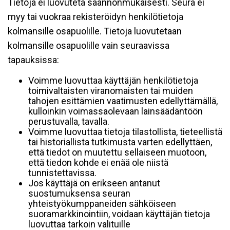
Tietoja ei luovuteta säännönmukaisesti. Seura ei
myy tai vuokraa rekisteröidyn henkilötietoja
kolmansille osapuolille. Tietoja luovutetaan
kolmansille osapuolille vain seuraavissa
tapauksissa:
Voimme luovuttaa käyttäjän henkilötietoja
toimivaltaisten viranomaisten tai muiden
tahojen esittämien vaatimusten edellyttämällä,
kulloinkin voimassaolevaan lainsäädäntöön
perustuvalla, tavalla.
Voimme luovuttaa tietoja tilastollista, tieteellistä
tai historiallista tutkimusta varten edellyttäen,
että tiedot on muutettu sellaiseen muotoon,
että tiedon kohde ei enää ole niistä
tunnistettavissa.
Jos käyttäjä on erikseen antanut
suostumuksensa seuran
yhteistyökumppaneiden sähköiseen
suoramarkkinointiin, voidaan käyttäjän tietoja
luovuttaa tarkoin valituille