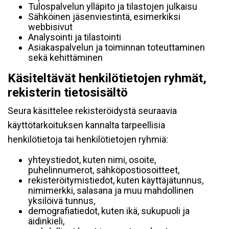
Tulospalvelun ylläpito ja tilastojen julkaisu
Sähköinen jäsenviestintä, esimerkiksi
webbisivut
Analysointi ja tilastointi
Asiakaspalvelun ja toiminnan toteuttaminen
sekä kehittäminen
Käsiteltävät henkilötietojen ryhmät,
rekisterin tietosisältö
Seura käsittelee rekisteröidystä seuraavia
käyttötarkoituksen kannalta tarpeellisia
henkilötietoja tai henkilötietojen ryhmiä:
yhteystiedot, kuten nimi, osoite,
puhelinnumerot, sähköpostiosoitteet,
rekisteröitymistiedot, kuten käyttäjätunnus,
nimimerkki, salasana ja muu mahdollinen
yksilöivä tunnus,
demografiatiedot, kuten ikä, sukupuoli ja
äidinkieli,