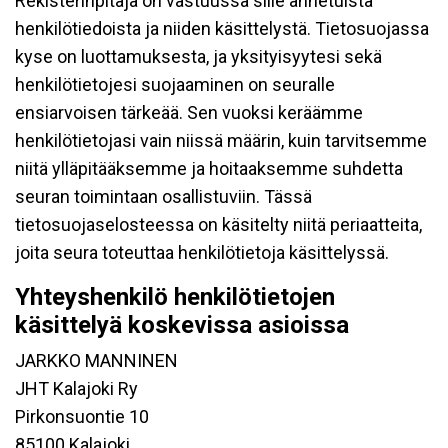
Rekisterinpitäjä on vastuussa sille annetuista
henkilötiedoista ja niiden käsittelystä. Tietosuojassa
kyse on luottamuksesta, ja yksityisyytesi sekä
henkilötietojesi suojaaminen on seuralle
ensiarvoisen tärkeää. Sen vuoksi keräämme
henkilötietojasi vain niissä määrin, kuin tarvitsemme
niitä ylläpitääksemme ja hoitaaksemme suhdetta
seuran toimintaan osallistuviin. Tässä
tietosuojaselosteessa on käsitelty niitä periaatteita,
joita seura toteuttaa henkilötietoja käsittelyssä.
Yhteyshenkilö henkilötietojen
käsittelyä koskevissa asioissa
JARKKO MANNINEN
JHT Kalajoki Ry
Pirkonsuontie 10
85100 Kalajoki