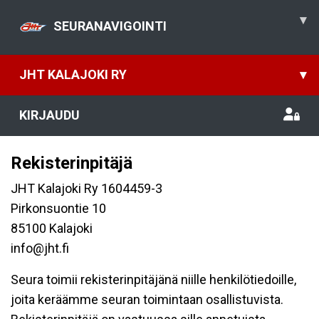
▾
SEURANAVIGOINTI
JHT KALAJOKI RY
▾
KIRJAUDU
Rekisterinpitäjä
JHT Kalajoki Ry 1604459-3
Pirkonsuontie 10
85100 Kalajoki
info@jht.fi
Seura toimii rekisterinpitäjänä niille henkilötiedoille,
joita keräämme seuran toimintaan osallistuvista.