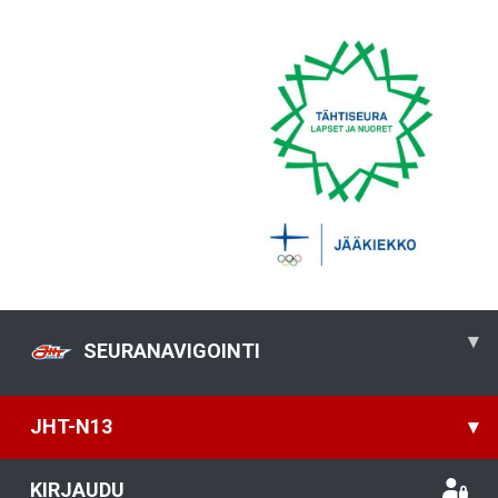
▾
SEURANAVIGOINTI
JHT-N13
▾
KIRJAUDU