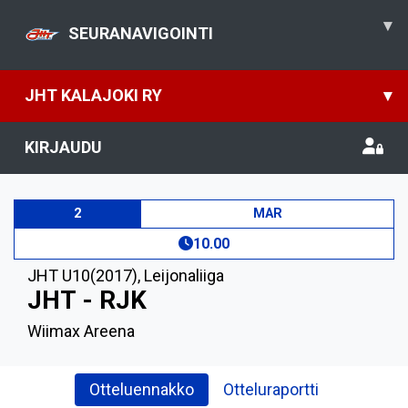
▾
SEURANAVIGOINTI
JHT KALAJOKI RY
▾
KIRJAUDU
2
MAR
10.00
JHT U10(2017)
,
Leijonaliiga
JHT - RJK
Wiimax Areena
Otteluennakko
Otteluraportti