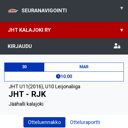
▾
SEURANAVIGOINTI
JHT KALAJOKI RY
▾
KIRJAUDU
30
MAR
10.00
JHT U11(2016)
,
U10 Leijonaliiga
JHT - RJK
Jäähalli kalajoki
Otteluennakko
Otteluraportti