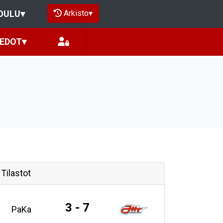
Arkisto
▾
OULU
▾
IEDOT
▾
Tilastot
3 - 7
PaKa