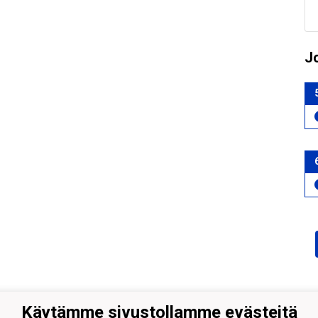
J
Käytämme sivustollamme evästeitä
alajoki Ry