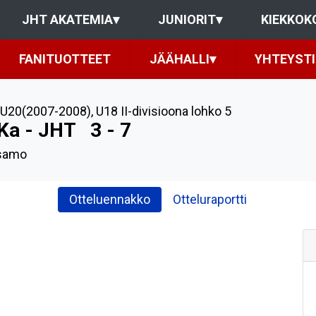
JHT AKATEMIA
▾
JUNIORIT
▾
KIEKKOK
FANITUOTTEET
JÄÄHALLI
▾
YHTEYST
U20(2007-2008)
,
U18 II-divisioona lohko 5
Ka - JHT
3 - 7
samo
Otteluennakko
Otteluraportti