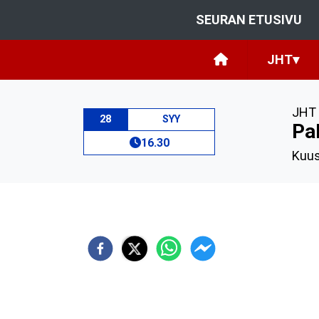
SEURAN ETUSIVU
JHT
▾
JHT 
28
SYY
Pa
16.30
Kuu