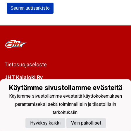
Seuran uutisarkisto
Tietosuojaseloste
JHT Kalajoki Ry
Pirkonsuontie 10, 85100 Kalajoki
Käytämme sivustollamme evästeitä
info@jht.fi
Käytämme sivustollamme evästeitä käyttökokemuksen
parantamiseksi sekä toiminnallisiin ja tilastollisiin
tarkoituksiin.
Hyväksy kaikki
Vain pakolliset
Powered by