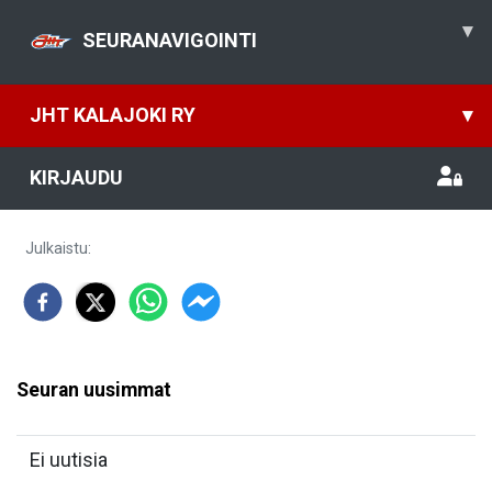
▾
SEURANAVIGOINTI
JHT KALAJOKI RY
▾
KIRJAUDU
Julkaistu
:
Seuran uusimmat
Ei uutisia