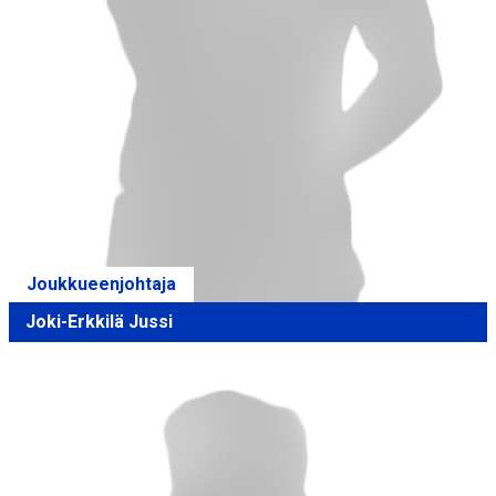
Joukkueenjohtaja
Joki-Erkkilä Jussi