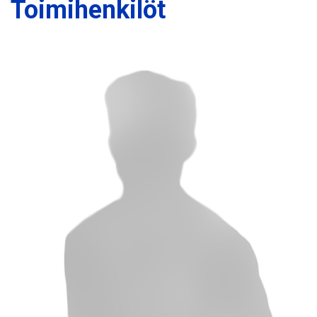
Toimihenkilöt