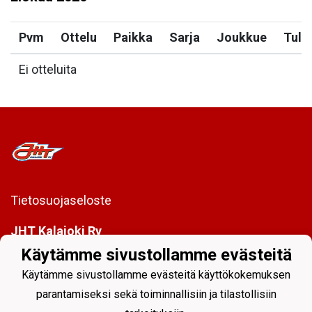
Pvm
Ottelu
Paikka
Sarja
Joukkue
Tulo
Ei otteluita
Tietosuojaseloste
JHT Kalajoki Ry
Pirkonsuontie 10, 85100 Kalajoki
Käytämme sivustollamme evästeitä
info@jht.fi
Käytämme sivustollamme evästeitä käyttökokemuksen
parantamiseksi sekä toiminnallisiin ja tilastollisiin