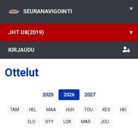
▾
SEURANAVIGOINTI
JHT U8(2019)
▾
KIRJAUDU
Ottelut
2025
2026
2027
TAM
HEL
MAA
HUH
TOU
KES
HEI
ELO
SYY
LOK
MAR
JOU