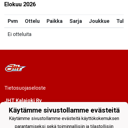
Elokuu
2026
Pvm
Ottelu
Paikka
Sarja
Joukkue
Tulo
Ei otteluita
Tietosuojaseloste
JHT Kalajoki Ry
Pirkonsuontie 10, 85100 Kalajoki
Käytämme sivustollamme evästeitä
info@jht.fi
Käytämme sivustollamme evästeitä käyttökokemuksen
parantamiseksi sekä toiminnallisiin ja tilastollisiin