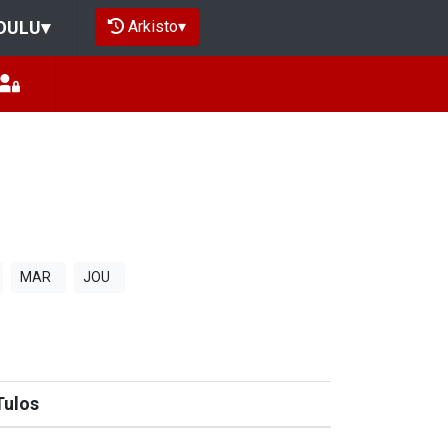
Arkisto
▾
OULU
▾
MAR
JOU
Tulos