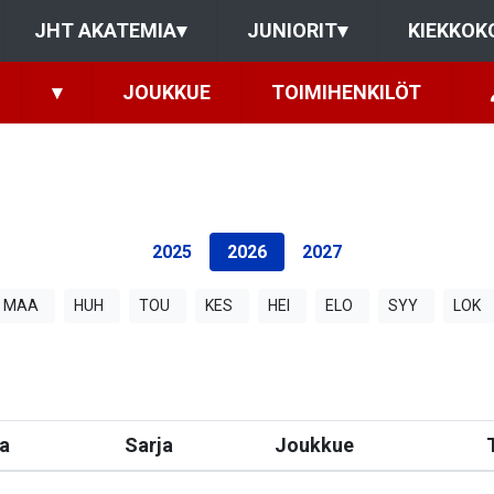
JHT AKATEMIA
▾
JUNIORIT
▾
KIEKKOK
▾
JOUKKUE
TOIMIHENKILÖT
2025
2026
2027
MAA
HUH
TOU
KES
HEI
ELO
SYY
LOK
a
Sarja
Joukkue