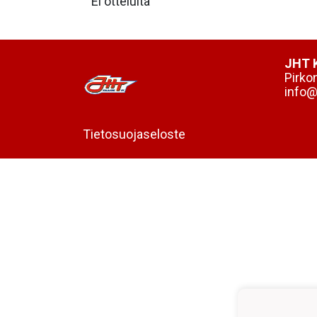
Ei otteluita
JHT K
Pirko
info@j
Tietosuojaseloste