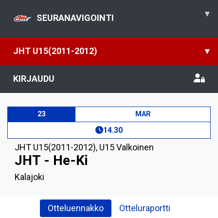
▾
SEURANAVIGOINTI
JHT U15(2011-2012)
▾
KIRJAUDU
23
MAR
14.30
JHT U15(2011-2012)
,
U15 Valkoinen
JHT - He-Ki
Kalajoki
Otteluennakko
Otteluraportti